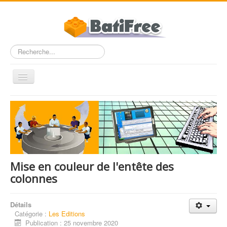
Rechercher
Basculer
la
navigation
Accueil
FAQ
Dossiers
Entre Pros
Mise en couleur de l'entête des
Nous contacter
colonnes
BatiFree.com
Détails
Catégorie :
Les Editions
Publication : 25 novembre 2020