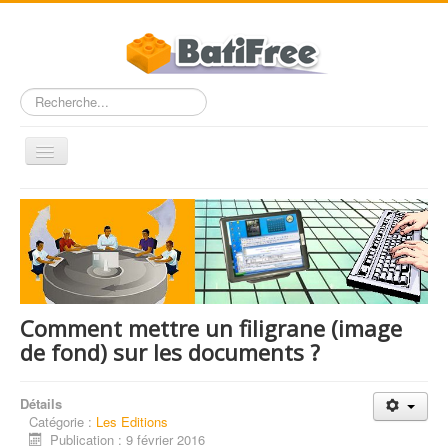
Rechercher
Basculer
la
navigation
Accueil
FAQ
Dossiers
Entre Pros
Comment mettre un filigrane (image
Nous contacter
de fond) sur les documents ?
BatiFree.com
Détails
Catégorie :
Les Editions
Publication : 9 février 2016